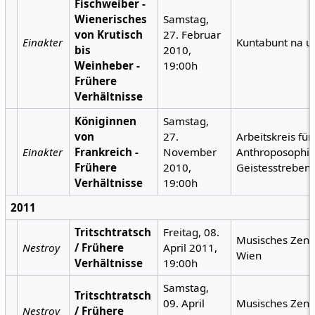
Fischweiber -
Wienerisches
Samstag,
von Krutisch
27. Februar
Einakter
Kuntabunt na u
bis
2010,
Weinheber -
19:00h
Frühere
Verhältnisse
Königinnen
Samstag,
von
27.
Arbeitskreis für
Einakter
Frankreich -
November
Anthroposophis
Frühere
2010,
Geistesstreben
Verhältnisse
19:00h
2011
Tritschtratsch
Freitag, 08.
Musisches Zen
Nestroy
/ Frühere
April 2011,
Wien
Verhältnisse
19:00h
Samstag,
Tritschtratsch
09. April
Musisches Zen
Nestroy
/ Frühere