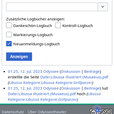
Optione
Zusätzliche Logbücher anzeigen:
Dankeschön-Logbuch
Kontroll-Logbuch
Markierungs-Logbuch
Neuanmeldungs-Logbuch
Anzeigen
01:25, 12. Jul. 2023
Odyssee
Diskussion
Beiträge
erstellte die Seite
Datei:Libussa illustriert (Musaeus).pdf
(
Libussa
Kategorie:Libussa
Kategorie:Grillparzer
)
01:25, 12. Jul. 2023
Odyssee
Diskussion
Beiträge
lud
Datei:Libussa illustriert (Musaeus).pdf
hoch
(
Libussa
Kategorie:Libussa
Kategorie:Grillparzer
)
ᐃ
Datenschutz
Über Odysseetheater