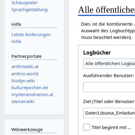
Schauspieler
Alle öffentlich
Sprachgestaltung
Dies ist die kombiniert
Hilfe
Auswahl des Logbuchtyps
Letzte Änderungen
muss beachtet werden).
Hilfe
Logbücher
Partnerportale
Alle öffentlichen Logbü
anthrowiki.at
anthro.world
Ausführender Benutzer:
biodyn.wiki
kulturepochen.de
mysteriendramen.at
Ziel (Titel oder Benutz
steiner.wiki
Titel beginnt mit …
Wikiwerkzeuge