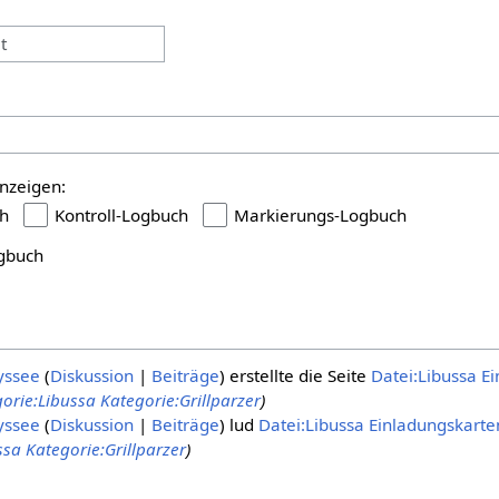
:
t
nzeigen:
h
Kontroll-Logbuch
Markierungs-Logbuch
gbuch
yssee
Diskussion
Beiträge
erstellte die Seite
Datei:Libussa E
orie:Libussa
Kategorie:Grillparzer
)
yssee
Diskussion
Beiträge
lud
Datei:Libussa Einladungskarte
ssa
Kategorie:Grillparzer
)