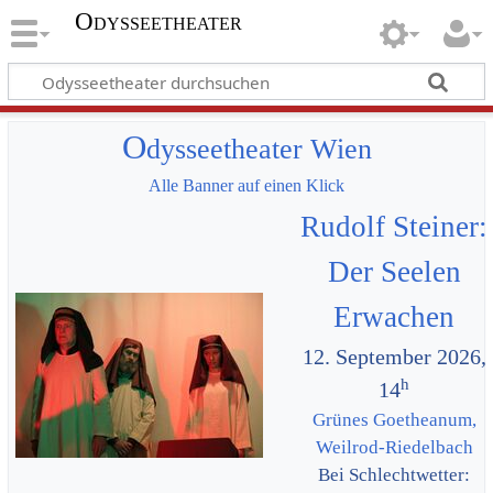
Odysseetheater
O
dysseetheater Wien
Alle Banner auf einen Klick
Rudolf Steiner:
Der Seelen
Erwachen
12. September 2026,
h
14
Grünes Goetheanum,
Weilrod-Riedelbach
Bei Schlechtwetter: