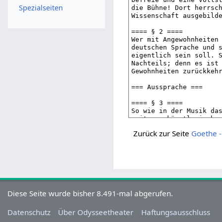
Spezialseiten
Zurück zur Seite
Goethe -
Diese Seite wurde bisher 8.491-mal abgerufen.
Datenschutz
Über Odysseetheater
Haftungsausschluss