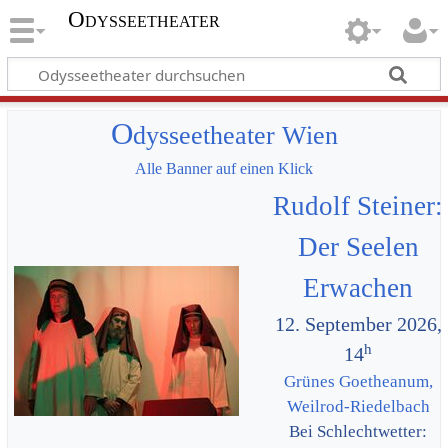
Odysseetheater
O
dysseetheater Wien
Alle Banner auf einen Klick
Rudolf Steiner:
Der Seelen
Erwachen
12. September 2026,
h
14
Grünes Goetheanum,
Weilrod-Riedelbach
Bei Schlechtwetter: