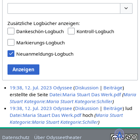
Optione
Zusätzliche Logbücher anzeigen:
Dankeschön-Logbuch
Kontroll-Logbuch
Markierungs-Logbuch
Neuanmeldungs-Logbuch
Anzeigen
19:38, 12. Jul. 2023
Odyssee
Diskussion
Beiträge
erstellte die Seite
Datei:Maria Stuart Das Werk.pdf
(
Maria
Stuart
Kategorie:Maria Stuart
Kategorie:Schiller
)
19:38, 12. Jul. 2023
Odyssee
Diskussion
Beiträge
lud
Datei:Maria Stuart Das Werk.pdf
hoch
(
Maria Stuart
Kategorie:Maria Stuart
Kategorie:Schiller
)
ᐃ
Datenschutz
Über Odysseetheater