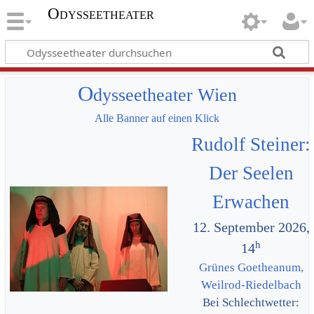
Odysseetheater
O
dysseetheater Wien
Alle Banner auf einen Klick
Rudolf Steiner:
Der Seelen
Erwachen
12. September 2026,
h
14
Grünes Goetheanum,
Weilrod-Riedelbach
Bei Schlechtwetter: