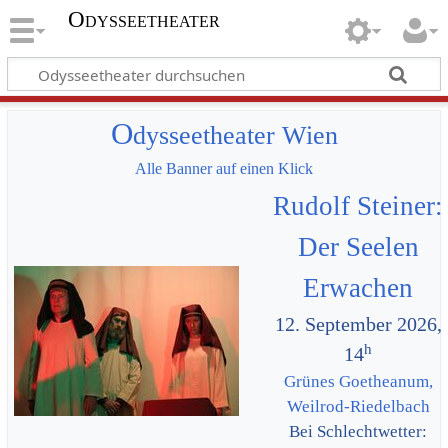
Odysseetheater
O
dysseetheater Wien
Alle Banner auf einen Klick
Rudolf Steiner:
Der Seelen
Erwachen
12. September 2026,
h
14
Grünes Goetheanum,
Weilrod-Riedelbach
Bei Schlechtwetter: