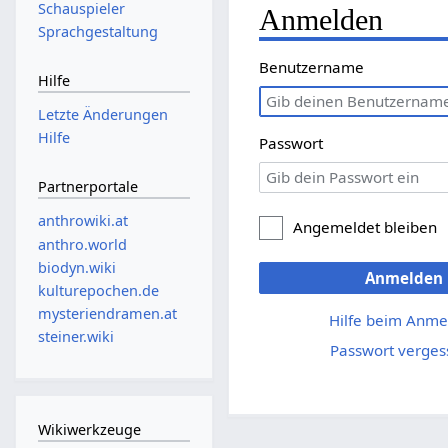
Schauspieler
Anmelden
Sprachgestaltung
Benutzername
Hilfe
Letzte Änderungen
Hilfe
Passwort
Partnerportale
anthrowiki.at
Angemeldet bleiben
anthro.world
biodyn.wiki
Anmelden
kulturepochen.de
mysteriendramen.at
Hilfe beim Anme
steiner.wiki
Passwort verges
Wikiwerkzeuge