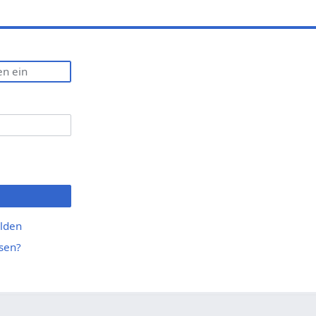
lden
sen?